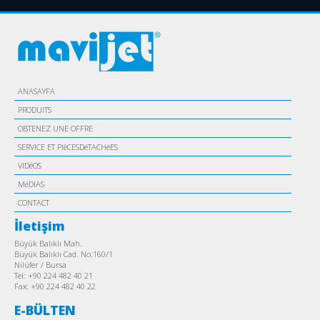
ANASAYFA
PRODUITS
OBTENEZ UNE OFFRE
SERVICE ET PIèCESDéTACHéES
VIDéOS
MéDIAS
CONTACT
İletişim
Büyük Balıklı Mah.
Büyük Balıklı Cad. No.160/1
Nilüfer / Bursa
Tel: +90 224 482 40 21
Fax: +90 224 482 40 22
E-BÜLTEN