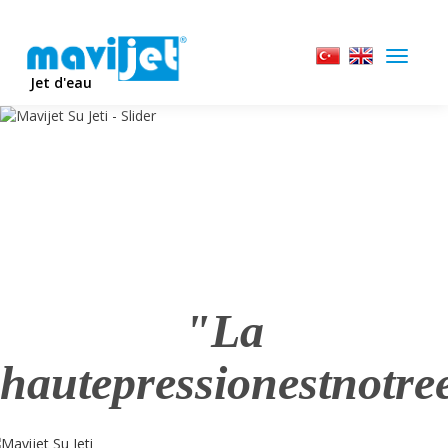
Toggle
navigat
Jet d'eau
"La
hautepressionestnotree